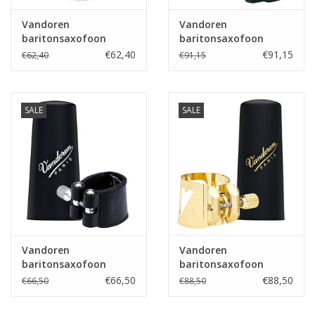
Vandoren
Vandoren
baritonsaxofoon
baritonsaxofoon
rietbinder M/O V16
rietbinder Leder V16
€62,40
€91,15
€62,40
€91,15
eboniet vintage met
eboniet met lederen
kunststof dop
dop
SALE
SALE
Vandoren
Vandoren
baritonsaxofoon
baritonsaxofoon
rietbinder Leder V16
rietbinder Optimum
€66,50
€88,50
€66,50
€88,50
eboniet goudlak met
V16 eboniet goudlak
kunststof dop
met kunststof dop