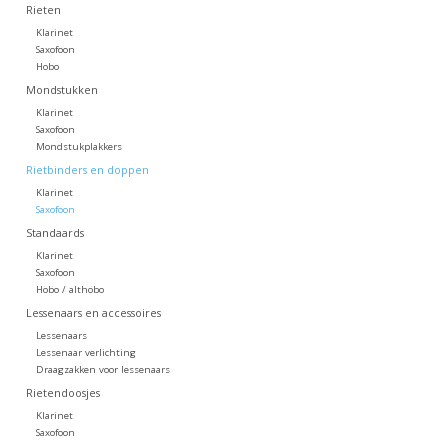
Rieten
Klarinet
Saxofoon
Hobo
Mondstukken
Klarinet
Saxofoon
Mondstukplakkers
Rietbinders en doppen
Klarinet
Saxofoon
Standaards
Klarinet
Saxofoon
Hobo / althobo
Lessenaars en accessoires
Lessenaars
Lessenaar verlichting
Draagzakken voor lessenaars
Rietendoosjes
Klarinet
Saxofoon