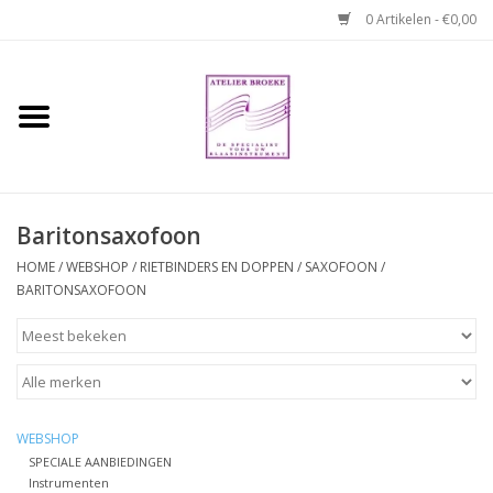
0 Artikelen - €0,00
Home
Hobo boek. Een
temperamentvolle kameraad
Baritonsaxofoon
Reparaties en
HOME
/
WEBSHOP
/
RIETBINDERS EN DOPPEN
/
SAXOFOON
/
abonnementen
BARITONSAXOFOON
Webshop
Verhuur hobo's
WEBSHOP
SPECIALE AANBIEDINGEN
Merken
Instrumenten