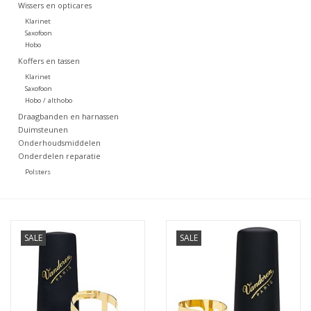
Wissers en opticares
Klarinet
Saxofoon
Hobo
Koffers en tassen
Klarinet
Saxofoon
Hobo / althobo
Draagbanden en harnassen
Duimsteunen
Onderhoudsmiddelen
Onderdelen reparatie
Polsters
SALE
SALE