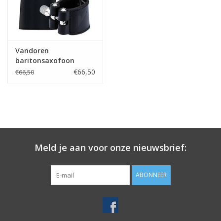
Vandoren
baritonsaxofoon
rietbinder Leder met
€66,50
€66,50
kunststof dop
Meld je aan voor onze nieuwsbrief:
ABONNEER