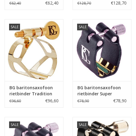
rietbinder M/O
Verguld
€62,40
€128,70
€62,40
€128,70
goudlak met
kunststof dop
SALE
SALE
BG baritonsaxofoon
BG baritonsaxofoon
rietbinder Tradition
rietbinder Super
Goudlak
Revelation
€96,60
€78,90
€96,60
€78,90
SALE
SALE