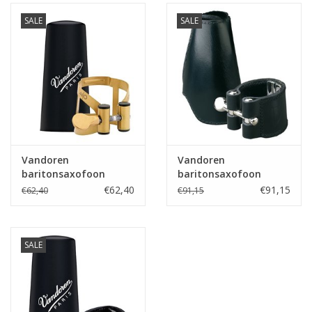
SALE
SALE
Vandoren
Vandoren
baritonsaxofoon
baritonsaxofoon
rietbinder M/O vintage
rietbinder Leder met
€62,40
€91,15
€62,40
€91,15
met kunststof dop
lederen dop
SALE