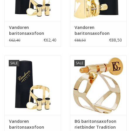
Vandoren
Vandoren
baritonsaxofoon
baritonsaxofoon
rietbinder M/O V16
rietbinder Optimum
€62,40
€88,50
€62,40
€88,50
eboniet goudlak met
goudlak met
kunststof dop
kunststof dop
SALE
SALE
Vandoren
BG baritonsaxofoon
baritonsaxofoon
rietbinder Tradition