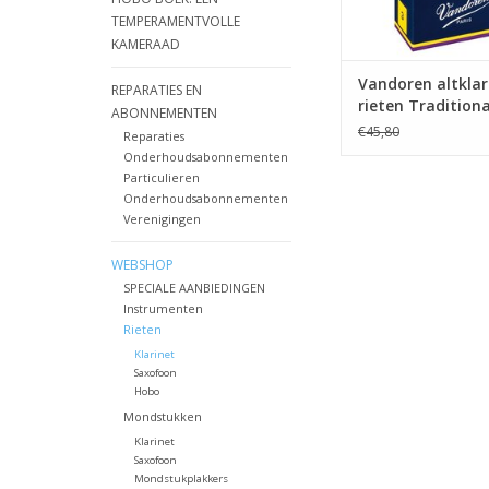
TEMPERAMENTVOLLE
KAMERAAD
Vandoren altklar
REPARATIES EN
rieten Traditiona
ABONNEMENTEN
€45,80
Reparaties
Onderhoudsabonnementen
Particulieren
Onderhoudsabonnementen
Verenigingen
WEBSHOP
SPECIALE AANBIEDINGEN
Instrumenten
Rieten
Klarinet
Saxofoon
Hobo
Mondstukken
Klarinet
Saxofoon
Mondstukplakkers