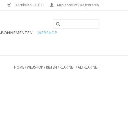
0 Artikelen - €0,00
Mijn account / Registreren
 ABONNEMENTEN
WEBSHOP
HOME
/
WEBSHOP
/
RIETEN
/
KLARINET
/
ALTKLARINET