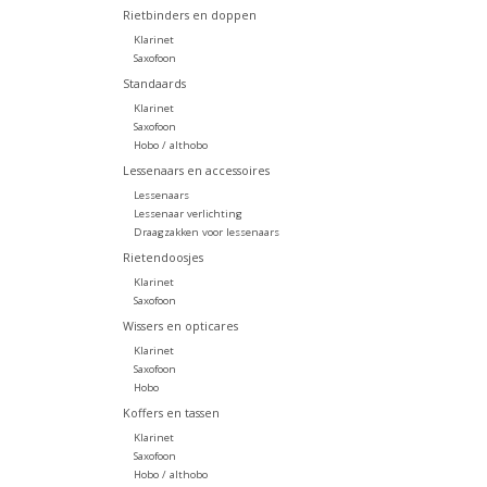
Rietbinders en doppen
Klarinet
Saxofoon
Standaards
Klarinet
Saxofoon
Hobo / althobo
Lessenaars en accessoires
Lessenaars
Lessenaar verlichting
Draagzakken voor lessenaars
Rietendoosjes
Klarinet
Saxofoon
Wissers en opticares
Klarinet
Saxofoon
Hobo
Koffers en tassen
Klarinet
Saxofoon
Hobo / althobo