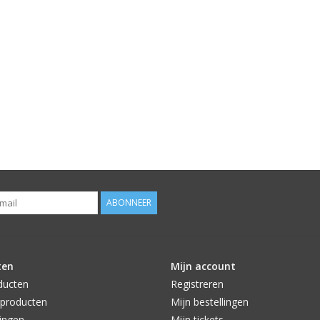
ABONNEER
ten
Mijn account
ducten
Registreren
producten
Mijn bestellingen
ingen
Mijn tickets