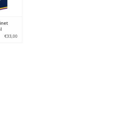
inet
l
€33,00