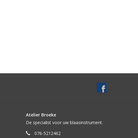
Atelier Broeke
De specialist voor uw blaasinstrument.
076-5212462