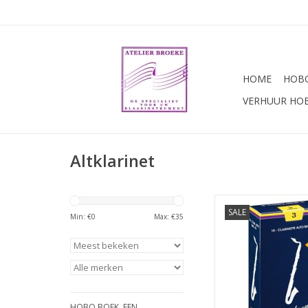
HOME
HOBO
VERHUUR HO
Altklarinet
Vandoren altklarine
SALE
Traditional
Min: €
0
Max: €
35
HOBO BOEK. EEN