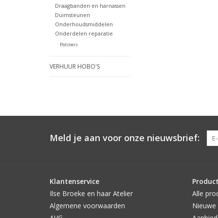
Draagbanden en harnassen
Duimsteunen
Onderhoudsmiddelen
Onderdelen reparatie
Polsters
VERHUUR HOBO'S
Meld je aan voor onze nieuwsbrief:
Klantenservice
Produc
Ilse Broeke en haar Atelier
Alle pro
Algemene voorwaarden
Nieuwe 
AVG
Aanbied