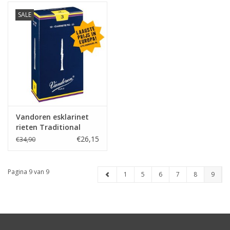
SALE
Vandoren esklarinet
rieten Traditional
€26,15
€34,90
Pagina 9 van 9
1
5
6
7
8
9