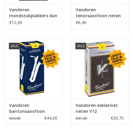
Vandoren
Vandoren
mondstukplakkers dun
tenorsaxofoon rieten
en hard transparant, 6
Java
€12,60
€6,40
mondstukplakkers.
SALE
SALE
Vandoren
Vandoren esklarinet
baritonsaxofoon
rieten V12
rieten Traditional
€44,00
€30,75
€59,40
€41,40