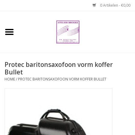
0 Artikelen - €0,00
Home
Hobo boek. Een
temperamentvolle kameraad
Protec baritonsaxofoon vorm koffer
Bullet
Reparaties en
abonnementen
HOME
/
PROTEC BARITONSAXOFOON VORM KOFFER BULLET
Webshop
Verhuur hobo's
Merken