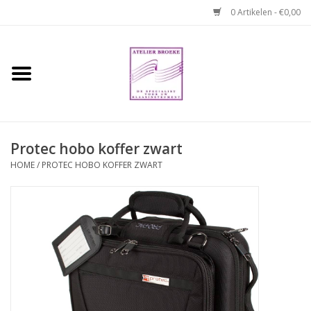
0 Artikelen - €0,00
Home
Hobo boek. Een
temperamentvolle kameraad
Protec hobo koffer zwart
Reparaties en
HOME
/
PROTEC HOBO KOFFER ZWART
abonnementen
Webshop
Verhuur hobo's
Merken