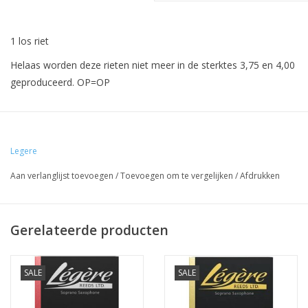
1 los riet
Helaas worden deze rieten niet meer in de sterktes 3,75 en 4,00
geproduceerd. OP=OP
Gratis uitproberen
Om te weten welk type en of welke sterkte het beste bij u past,
kunt u bij ons in atelier deze rieten geheel vrijblijvend
Legere
uitproberen.
Aan verlanglijst toevoegen
/
Toevoegen om te vergelijken
/
Afdrukken
Omruilgarantie bij Atelier Broeke.
Koop nu dit kunststof riet met 30 dagen omruilgarantie.
Gerelateerde producten
Klik
hier
voor meer info.
SALE
SALE