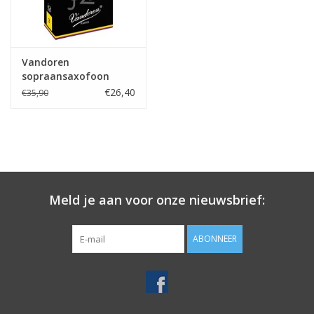
Vandoren
sopraansaxofoon
rieten Jazz
€26,40
€35,90
Meld je aan voor onze nieuwsbrief:
ABONNEER