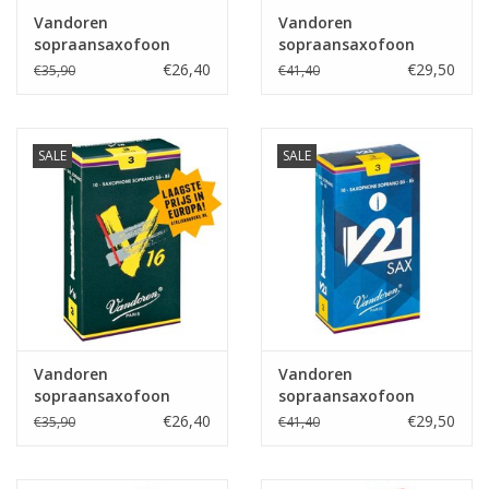
Vandoren
Vandoren
sopraansaxofoon
sopraansaxofoon
rieten Traditional
rieten V12
€26,40
€29,50
€35,90
€41,40
SALE
SALE
Vandoren
Vandoren
sopraansaxofoon
sopraansaxofoon
rieten V16
rieten V21
€26,40
€29,50
€35,90
€41,40