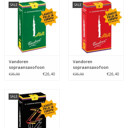
SALE
SALE
Vandoren
Vandoren
sopraansaxofoon
sopraansaxofoon
rieten Java
rieten Java Red
€26,40
€26,40
€35,90
€35,90
SALE