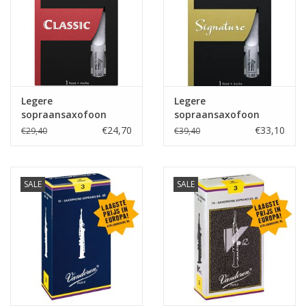
Legere
Legere
sopraansaxofoon
sopraansaxofoon
rieten Classic
rieten Signature
€24,70
€33,10
€29,40
€39,40
SALE
SALE