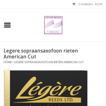
0 Artikelen - €0,00
Home
Hobo boek. Een
temperamentvolle kameraad
Legere sopraansaxofoon rieten
American Cut
Reparaties en
abonnementen
HOME
/
LEGERE SOPRAANSAXOFOON RIETEN AMERICAN CUT
Webshop
Verhuur hobo's
Merken