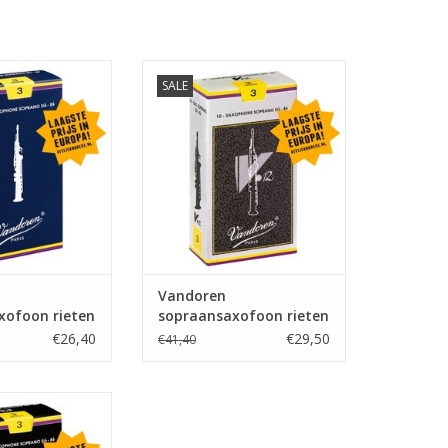
opraansaxofoon
Vandoren sopraansaxofoon
SALE
Traditional
rieten V12
Vandoren
xofoon rieten
sopraansaxofoon rieten
l
V12
€26,40
€29,50
€41,40
opraansaxofoon
ten Jazz