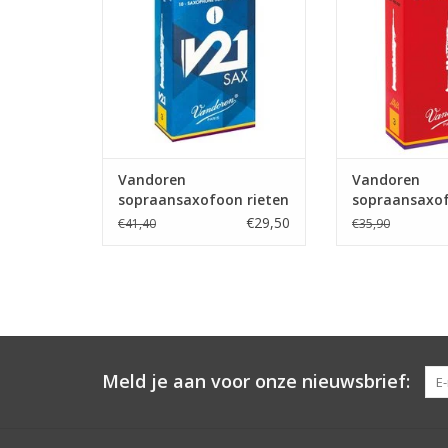
Vandoren
Vandoren
sopraansaxofoon rieten
sopraansaxof
V21
Java Red
€29,50
€41,40
€35,90
Meld je aan voor onze nieuwsbrief: