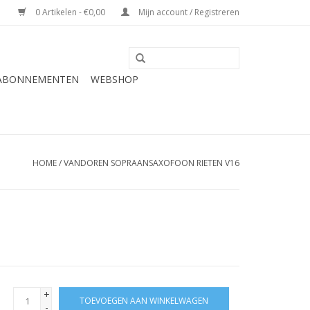
0 Artikelen - €0,00
Mijn account / Registreren
 ABONNEMENTEN
WEBSHOP
HOME
/
VANDOREN SOPRAANSAXOFOON RIETEN V16
+
TOEVOEGEN AAN WINKELWAGEN
-