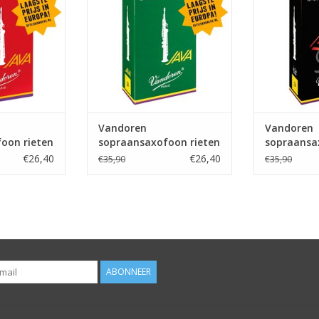
Vandoren
Vandoren
oon rieten
sopraansaxofoon rieten
sopraansa
Java
Jazz
€26,40
€26,40
€35,90
€35,90
ABONNEER