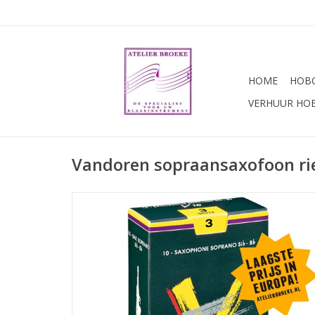
HOME
HOBO
VERHUUR HO
Vandoren sopraansaxofoon ri