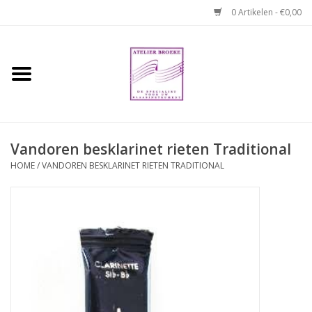
0 Artikelen - €0,00
Home
Hobo boek. Een
temperamentvolle kameraad
Vandoren besklarinet rieten Traditional
Reparaties en
HOME
/
VANDOREN BESKLARINET RIETEN TRADITIONAL
abonnementen
Webshop
Verhuur hobo's
Merken