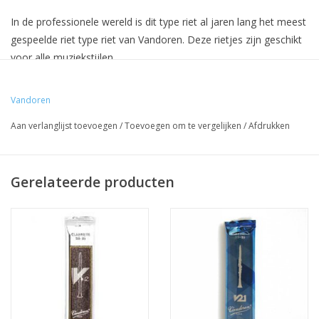
In de professionele wereld is dit type riet al jaren lang het
meest
gespeelde
riet type riet van Vandoren.
Deze rietjes
zijn geschikt
voor alle
muziekstijlen
.
Hun
voornaamste
kwaliteiten zijn
:
Vandoren
Aan verlanglijst toevoegen
/
Toevoegen om te vergelijken
/
Afdrukken
* Een rijke toon met body, met een vol warm geluid.
* In alle registers spreekt dit riet goed aan. Zelfs met een
pianissimo aanzet van de hoogste tonen.
Gerelateerde producten
* Het riet heeft een zeer dunne tip, waardoor het riet makkelijk
in trilling wordt gebracht.
* Het hart van het riet is vrij dik. Dit in combinatie met met de
dunne tip zorgt ervoor dat je goed kunt articuleren.