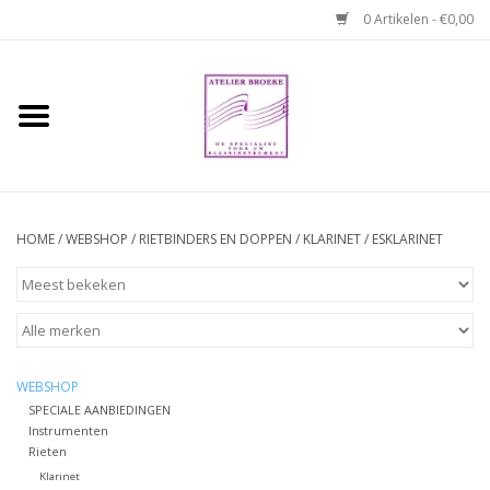
0 Artikelen - €0,00
Home
Hobo boek. Een
temperamentvolle kameraad
HOME
/
WEBSHOP
/
RIETBINDERS EN DOPPEN
/
KLARINET
/
ESKLARINET
Reparaties en
abonnementen
Webshop
WEBSHOP
Verhuur hobo's
SPECIALE AANBIEDINGEN
Instrumenten
Rieten
Merken
Klarinet