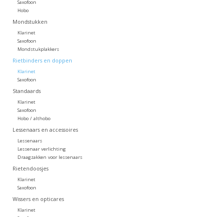
Saxofoon
Hobo
Mondstukken
Klarinet
Saxofoon
Mondstukplakkers
Rietbinders en doppen
Klarinet
Saxofoon
Standaards
Klarinet
Saxofoon
Hobo / althobo
Lessenaars en accessoires
Lessenaars
Lessenaar verlichting
Draagzakken voor lessenaars
Rietendoosjes
Klarinet
Saxofoon
Wissers en opticares
Klarinet