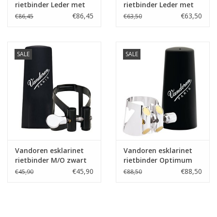
rietbinder Leder met
rietbinder Leder met
lederen dop
kunststof dop
€86,45
€63,50
€86,45
€63,50
SALE
SALE
Vandoren esklarinet
Vandoren esklarinet
rietbinder M/O zwart
rietbinder Optimum
met kunststof dop
verzilverd met
€45,90
€88,50
€45,90
€88,50
kunststof dop