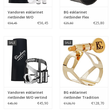
Vandoren esklarinet
BG esklarinet
rietbinder M/O
rietbinder Flex
verzilverd met
€56,45
€25,80
€56,45
€25,80
kunststof dop
SALE
SALE
Vandoren esklarinet
BG esklarinet
rietbinder M/O vertind
rietbinder Tradition
met kunststof dop
Verguld
€45,90
€128,70
€45,90
€128,70