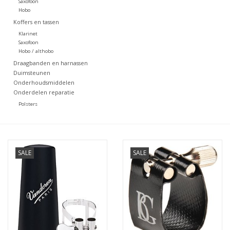
Saxofoon
Hobo
Koffers en tassen
Klarinet
Saxofoon
Hobo / althobo
Draagbanden en harnassen
Duimsteunen
Onderhoudsmiddelen
Onderdelen reparatie
Polsters
SALE
SALE