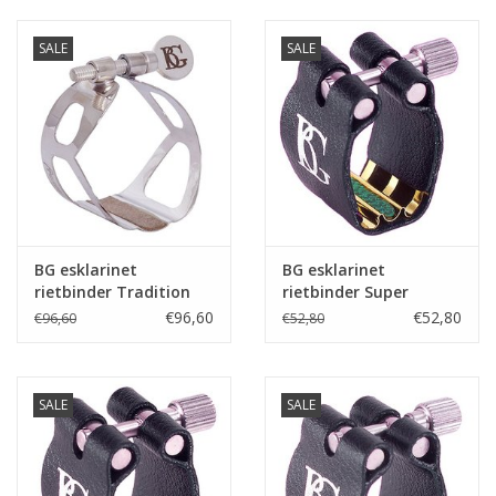
SALE
SALE
BG esklarinet
BG esklarinet
rietbinder Tradition
rietbinder Super
Verzilverd
Revelation
€96,60
€52,80
€96,60
€52,80
SALE
SALE