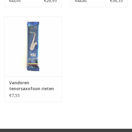
€26,95
€36,35
€32,10
€43,30
Vandoren
tenorsaxofoon rieten
V21
€7,55