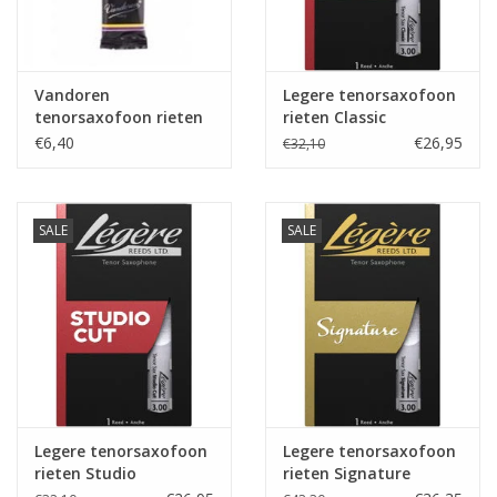
Vandoren
Legere tenorsaxofoon
tenorsaxofoon rieten
rieten Classic
Jazz
€6,40
€26,95
€32,10
SALE
SALE
Legere tenorsaxofoon
Legere tenorsaxofoon
rieten Studio
rieten Signature