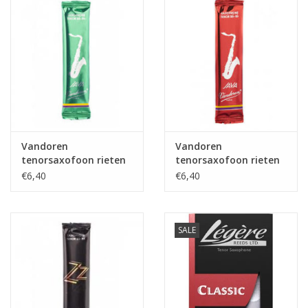
Vandoren
Vandoren
tenorsaxofoon rieten
tenorsaxofoon rieten
Java
Java Red
€6,40
€6,40
SALE