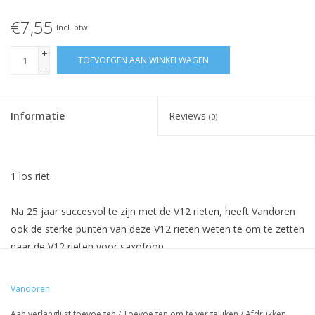
€7,55
Incl. btw
+
TOEVOEGEN AAN WINKELWAGEN
-
Informatie
Reviews
(0)
1 los riet.
Na 25 jaar succesvol te zijn met de V12 rieten, heeft Vandoren
ook de sterke punten van deze V12 rieten weten te om te zetten
naar de V12 rieten voor saxofoon.
V12 rieten worden gemaakt van riet met een iets grotere
Vandoren
diameter dan de traditionele rieten.
Daardoor zijn de rieten
Aan verlanglijst toevoegen
/
Toevoegen om te vergelijken
/
Afdrukken