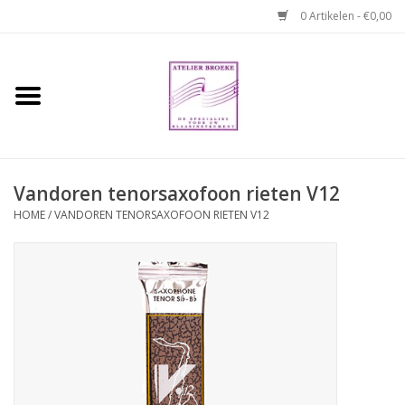
0 Artikelen - €0,00
Home
Hobo boek. Een
temperamentvolle kameraad
Vandoren tenorsaxofoon rieten V12
Reparaties en
HOME
/
VANDOREN TENORSAXOFOON RIETEN V12
abonnementen
Webshop
Verhuur hobo's
Merken