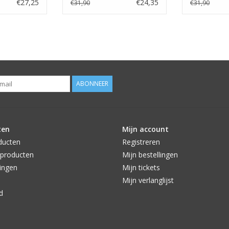
Java
Java Red
€27,25
€24,35
€31,90
€31,90
ABONNEER
ten
Mijn account
ducten
Registreren
producten
Mijn bestellingen
ingen
Mijn tickets
Mijn verlanglijst
d