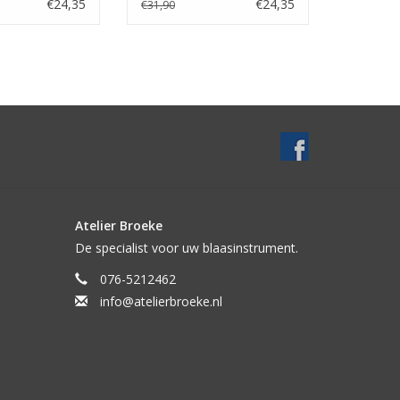
Jazz
€24,35
€24,35
€31,90
Atelier Broeke
De specialist voor uw blaasinstrument.
076-5212462
info@atelierbroeke.nl