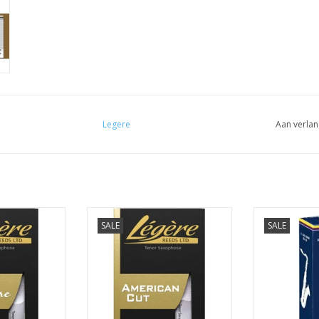
Legere
Aan verlan
Legere tenorsaxofoon rieten
Vandoren ten
SALE
SALE
American Cut
Tra
ofoon rieten
ure