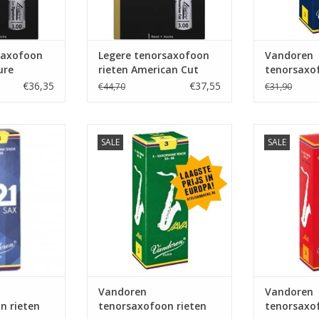
saxofoon
Legere tenorsaxofoon
Vandoren
ure
rieten American Cut
tenorsaxof
Traditiona
€36,35
€37,55
€44,70
€31,90
xofoon rieten
Vandoren tenorsaxofoon rieten
Vandoren ten
SALE
SALE
1
Java
Ja
Vandoren
Vandoren
n rieten
tenorsaxofoon rieten
tenorsaxof