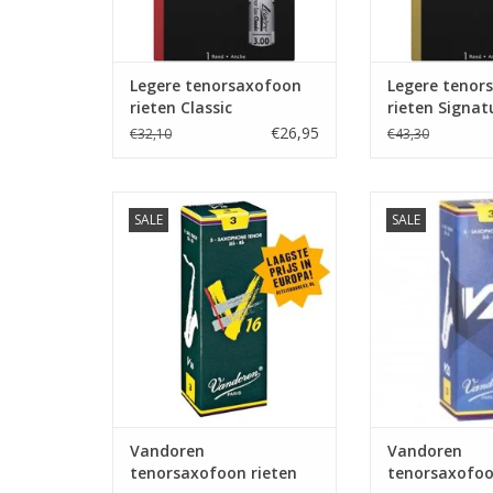
Legere tenorsaxofoon
Legere tenor
rieten Classic
rieten Signat
€26,95
€32,10
€43,30
Vandoren tenorsaxofoon rieten
Vandoren tenorsa
SALE
SALE
V16
V2
Vandoren
Vandoren
tenorsaxofoon rieten
tenorsaxofoo