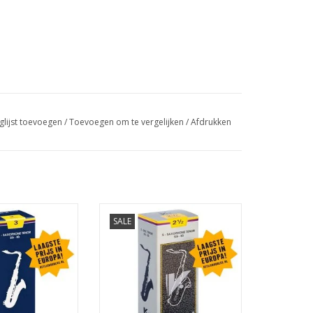
glijst toevoegen
/
Toevoegen om te vergelijken
/
Afdrukken
orsaxofoon rieten
Vandoren tenorsaxofoon rieten
SALE
ditional
V12