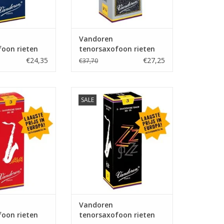
Vandoren
oon rieten
tenorsaxofoon rieten
l
V12
€24,35
€27,25
€37,70
orsaxofoon rieten
Vandoren tenorsaxofoon rieten
SALE
va Red
Jazz
Vandoren
oon rieten
tenorsaxofoon rieten