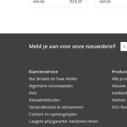
V16
V21
€24,35
€31,90
€37,70
Meld je aan voor onze nieuwsbrief:
Klantenservice
Produc
Ilse Broeke en haar Atelier
Alle pro
Algemene voorwaarden
Nieuwe 
AVG
Aanbied
Betaalmethoden
Merken
Verzendkosten & retourneren
RSS-fee
Contact en openingstijden
Laagste prijsgarantie Vandoren rieten.