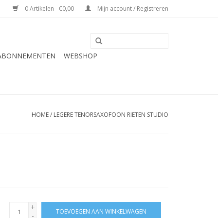
0 Artikelen - €0,00
Mijn account / Registreren
 ABONNEMENTEN
WEBSHOP
HOME
/
LEGERE TENORSAXOFOON RIETEN STUDIO
+
TOEVOEGEN AAN WINKELWAGEN
-