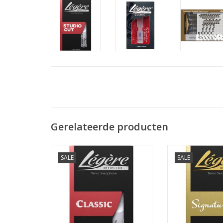
Gerelateerde producten
Legere tenorsaxofoon rieten
SALE
SALE
Classic
Legere tenorsax
Signat