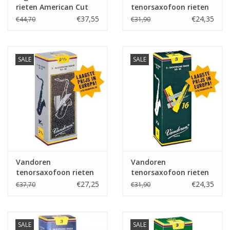
rieten American Cut
tenorsaxofoon rieten
Traditional
€37,55
€24,35
€44,70
€31,90
SALE
SALE
Vandoren
Vandoren
tenorsaxofoon rieten
tenorsaxofoon rieten
V12
V16
€27,25
€24,35
€37,70
€31,90
SALE
SALE