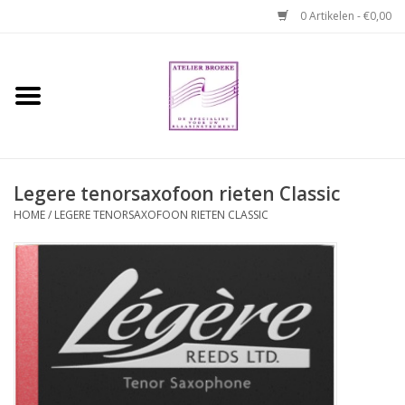
0 Artikelen - €0,00
Home
Hobo boek. Een
temperamentvolle kameraad
Legere tenorsaxofoon rieten Classic
Reparaties en
HOME
/
LEGERE TENORSAXOFOON RIETEN CLASSIC
abonnementen
Webshop
Verhuur hobo's
Merken