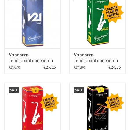
Vandoren
Vandoren
tenorsaxofoon rieten
tenorsaxofoon rieten
V21
Java
€27,25
€24,35
€37,70
€31,90
SALE
SALE