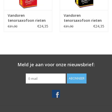
Vandoren
Vandoren
tenorsaxofoon rieten
tenorsaxofoon rieten
Java Red
Jazz
€24,35
€24,35
€31,90
€31,90
Meld je aan voor onze nieuwsbrief:
ABONNEER