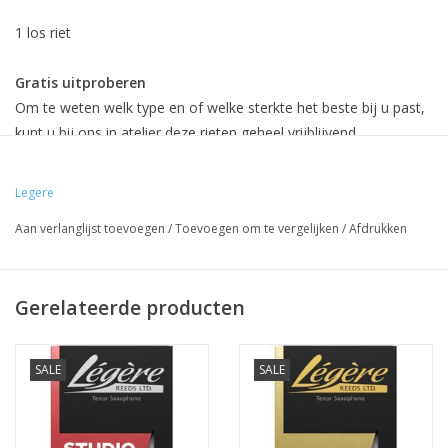
1 los riet
Gratis uitproberen
Om te weten welk type en of welke sterkte het beste bij u past,
kunt u bij ons in atelier deze rieten geheel vrijblijvend
uitproberen.
Legere
Omruilgarantie bij Atelier Broeke.
Aan verlanglijst toevoegen
/
Toevoegen om te vergelijken
/
Afdrukken
Koop nu dit kunststof riet met 30 dagen omruilgarantie.
Klik
hier
voor meer info.
Gerelateerde producten
SALE
SALE