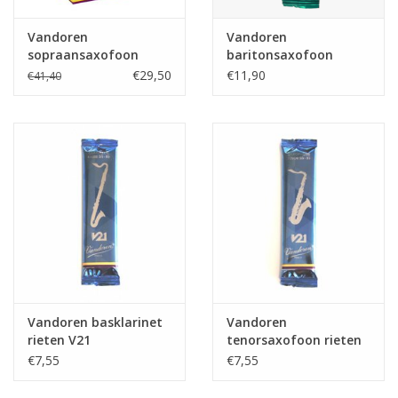
Vandoren
Vandoren
sopraansaxofoon
baritonsaxofoon
rieten V21
rieten V16
€29,50
€11,90
€41,40
Vandoren basklarinet
Vandoren
rieten V21
tenorsaxofoon rieten
V21
€7,55
€7,55