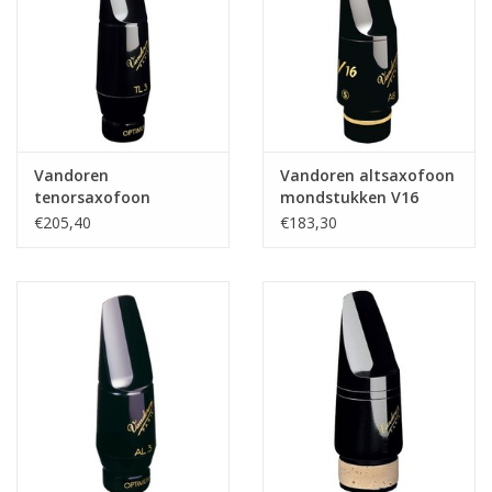
Vandoren
Vandoren altsaxofoon
tenorsaxofoon
mondstukken V16
mondstukken
€205,40
€183,30
Optimum