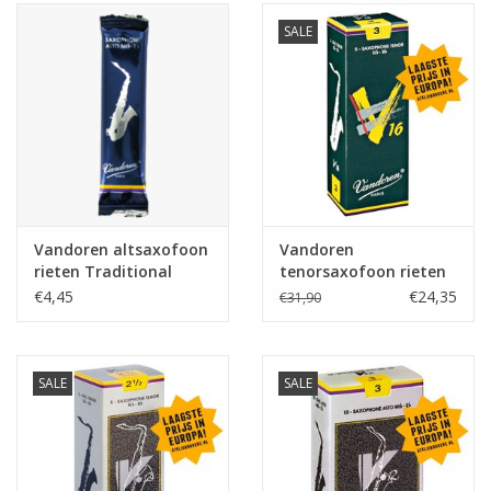
SALE
Vandoren altsaxofoon
Vandoren
rieten Traditional
tenorsaxofoon rieten
V16
€4,45
€24,35
€31,90
SALE
SALE