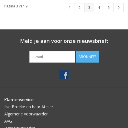
Pagina 3 van 9
1
2
3
4
5
9
Meld je aan voor onze nieuwsbrief:
ABONNEER
Klantenservice
Ilse Broeke en haar Atelier
Algemene voorwaarden
AVG