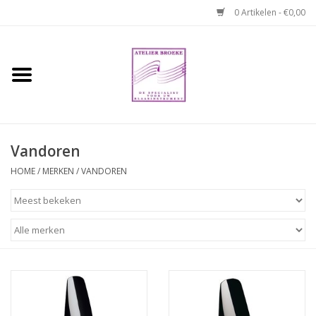
0 Artikelen - €0,00
Home
Hobo boek. Een
temperamentvolle kameraad
Vandoren
Reparaties en
HOME
/
MERKEN
/
VANDOREN
abonnementen
Webshop
Verhuur hobo's
Merken