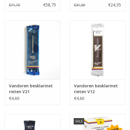
rieten Traditional
€58,75
€24,35
€71,70
€31,90
Vandoren besklarinet
Vandoren besklarinet
rieten V21
rieten V12
€4,60
€4,60
SALE