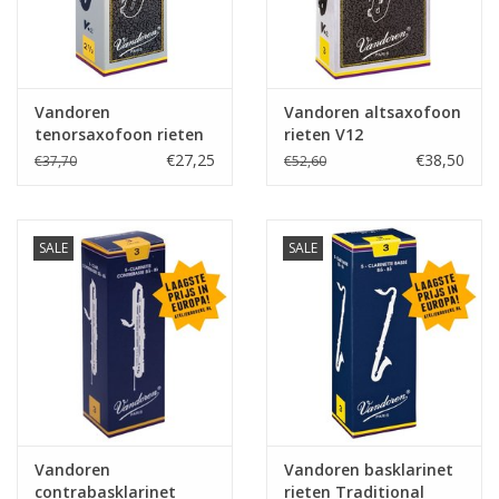
Vandoren
Vandoren altsaxofoon
tenorsaxofoon rieten
rieten V12
V12
€27,25
€38,50
€37,70
€52,60
SALE
SALE
Vandoren
Vandoren basklarinet
contrabasklarinet
rieten Traditional