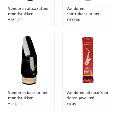
Vandoren altsaxofoon
Vandoren
mondstukken
contrabasklarinet
Optimum
mondstukken
€169,20
€492,00
Traditional
Vandoren basklarinet
Vandoren altsaxofoon
mondstukken
rieten Java Red
Traditional
€234,00
€4,45