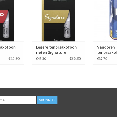
saxofoon
Legere tenorsaxofoon
Vandoren
rieten Signature
tenorsaxof
V21
€26,95
€36,35
€43,30
€37,70
ABONNEER