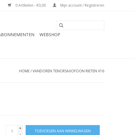
0 Artikelen - €0,00
Mijn account / Registreren
 ABONNEMENTEN
WEBSHOP
HOME
/
VANDOREN TENORSAXOFOON RIETEN V16
+
TOEVOEGEN AAN WINKELWAGEN
-