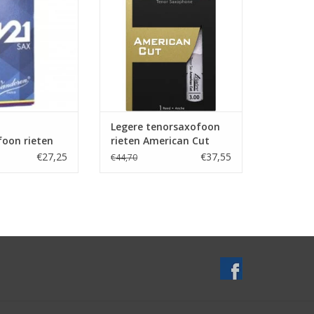
Legere tenorsaxofoon
oon rieten
rieten American Cut
€27,25
€37,55
€44,70