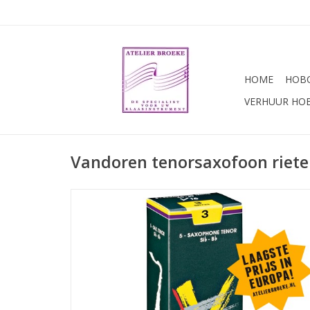
HOME
HOBO
VERHUUR HO
Vandoren tenorsaxofoon riet