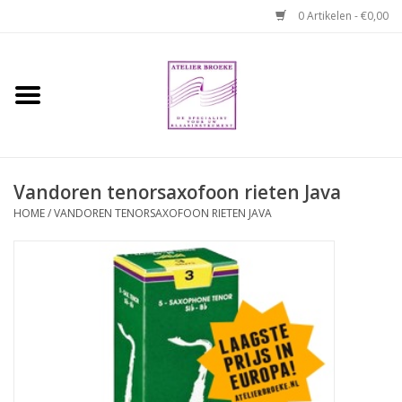
0 Artikelen - €0,00
Home
Hobo boek. Een
temperamentvolle kameraad
Vandoren tenorsaxofoon rieten Java
Reparaties en
HOME
/
VANDOREN TENORSAXOFOON RIETEN JAVA
abonnementen
Webshop
Verhuur hobo's
Merken