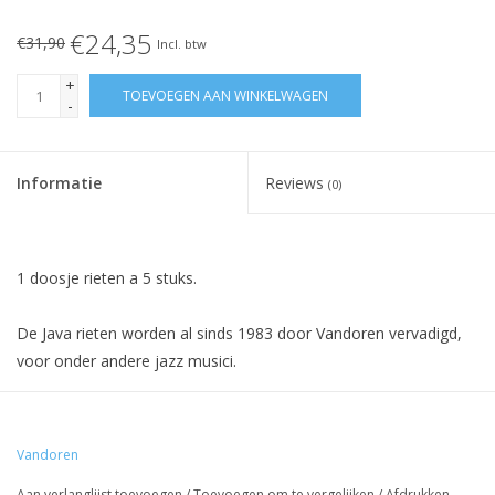
€24,35
€31,90
Incl. btw
+
TOEVOEGEN AAN WINKELWAGEN
-
Informatie
Reviews
(0)
1 doosje rieten a 5 stuks.
De Java rieten worden al sinds 1983 door Vandoren vervadigd,
voor onder andere jazz musici.
Het einde van het riet is dikker dan bij de traditionele rieten. De
spiegel is flexibeler dan de traditionele en V16 rieten, waardoor
Vandoren
het riet onmiddelijk reageert, met een prachtig helder geluid.
Aan verlanglijst toevoegen
/
Toevoegen om te vergelijken
/
Afdrukken