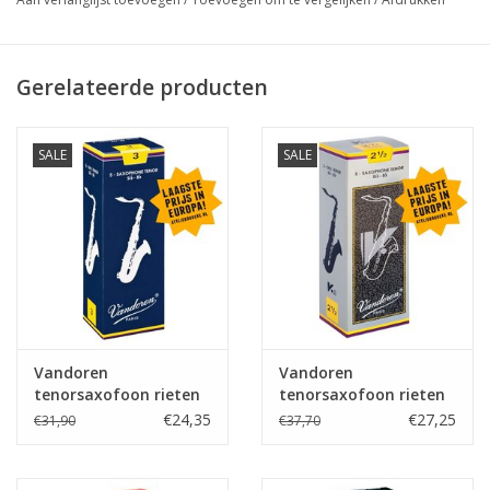
Gerelateerde producten
SALE
SALE
Vandoren
Vandoren
tenorsaxofoon rieten
tenorsaxofoon rieten
Traditional
V12
€24,35
€27,25
€31,90
€37,70