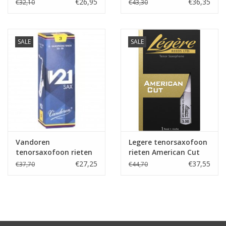
€26,95
€36,35
€32,10
€43,30
SALE
SALE
Vandoren
Legere tenorsaxofoon
tenorsaxofoon rieten
rieten American Cut
V21
€27,25
€37,55
€37,70
€44,70