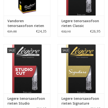
Vandoren
Legere tenorsaxofoon
tenorsaxofoon rieten
rieten Classic
Jazz
€24,35
€26,95
€31,90
€32,10
SALE
SALE
Legere tenorsaxofoon
Legere tenorsaxofoon
rieten Studio
rieten Signature