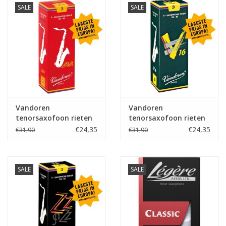
SALE
SALE
Vandoren
Vandoren
tenorsaxofoon rieten
tenorsaxofoon rieten
Java Red
V16
€24,35
€24,35
€31,90
€31,90
SALE
SALE